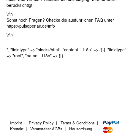
berücksichtigt.
\r\n
Sonst noch Fragen? Checke die ausführlichen FAQ unter
https://pulsopenair.de/info
\r\n
", "fieldtype" => "blocks/html", "content__i18n" => {}}], "fieldtype"
=> "root", "name__i18n" => {}}
Imprint
|
Privacy Policy
|
Terms & Conditions
|
Kontakt
|
Veranstalter AGBs
|
Hausordnung
|