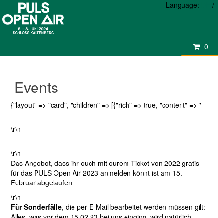
Language:
DE
/
0
Events
{"layout" => "card", "children" => [{"rich" => true, "content" => "
\r\n
\r\n
Das Angebot, dass ihr euch mit eurem Ticket von 2022 gratis
für das PULS Open Air 2023 anmelden könnt ist am 15.
Februar abgelaufen.
\r\n
Für Sonderfälle
, die per E-Mail bearbeitet werden müssen gilt:
Alles, was vor dem 15.02.23 bei uns einging, wird natürlich