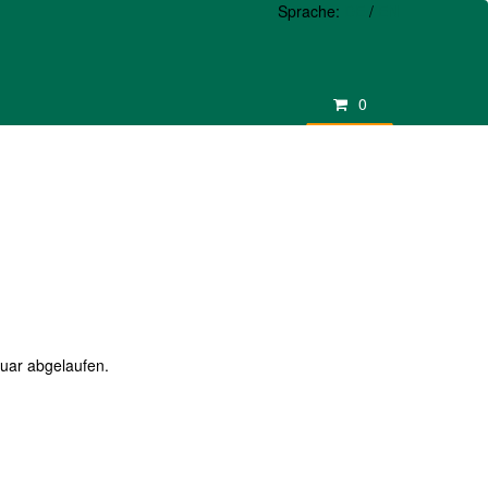
Sprache:
DE
/
EN
0
ruar abgelaufen.