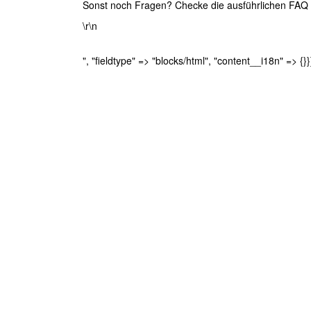
Sonst noch Fragen? Checke die ausführlichen FAQ un
\r\n
", "fieldtype" => "blocks/html", "content__i18n" => {}}