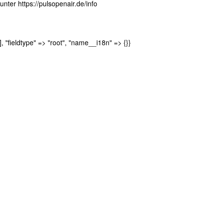
ter https://pulsopenair.de/info
], "fieldtype" => "root", "name__i18n" => {}}