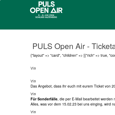
PULS Open Air - Ticke
{"layout" => "card", "children" => [{"rich" => true, "co
\r\n
\r\n
Das Angebot, dass ihr euch mit eurem Ticket von 2
\r\n
Für Sonderfälle
, die per E-Mail bearbeitet werden 
Alles, was vor dem 15.02.23 bei uns einging, wird na
\r\n