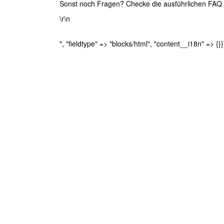
Sonst noch Fragen? Checke die ausführlichen FAQ un
\r\n
", "fieldtype" => "blocks/html", "content__i18n" => {}}