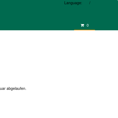
Language:
DE
/
EN
0
ruar abgelaufen.