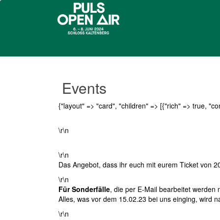
Events
{"layout" => "card", "children" => [{"rich" => true, "co
\r\n
\r\n
Das Angebot, dass ihr euch mit eurem Ticket von 2
\r\n
Für Sonderfälle
, die per E-Mail bearbeitet werden 
Alles, was vor dem 15.02.23 bei uns einging, wird na
\r\n