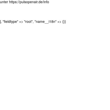
ter https://pulsopenair.de/info
], "fieldtype" => "root", "name__i18n" => {}}